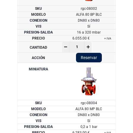
rgc-08002
ALFA 80 BP BLC
DN80 x DN80
Sí
16 a 320 mbar
6.055.00
€
+ IVA
Regulador
-
+
serie
ALFA
Reservar
80
cantidad
rgc-08004
ALFA 80 MP BLC
DN80 x DN80
Sí
0,2 a 1 bar
6.283.00
€
+ IVA