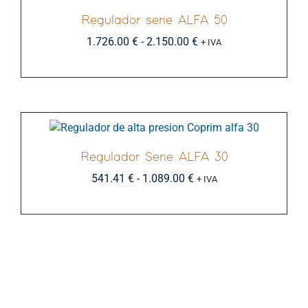
48.00 €
Regulador serie ALFA 50
Rango
1.726.00
€
-
2.150.00
hasta
€
+ IVA
de
241.00 €
precios:
desde
1.726.00 €
Regulador Serie ALFA 30
Rango
541.41
€
-
1.089.00
€
hasta
+ IVA
de
2.150.00 €
precios:
desde
541.41 €