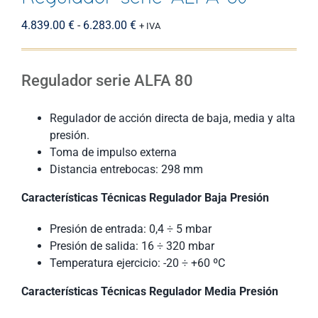
Rango
4.839.00
€
-
6.283.00
€
+ IVA
de
precios:
desde
Regulador serie ALFA 80
4.839.00 €
hasta
Regulador de acción directa de baja, media y alta
6.283.00 €
presión.
Toma de impulso externa
Distancia entrebocas: 298 mm
Características Técnicas Regulador Baja Presión
Presión de entrada: 0,4 ÷ 5 mbar
Presión de salida: 16 ÷ 320 mbar
Temperatura ejercicio: -20 ÷ +60 ºC
Características Técnicas Regulador Media Presión