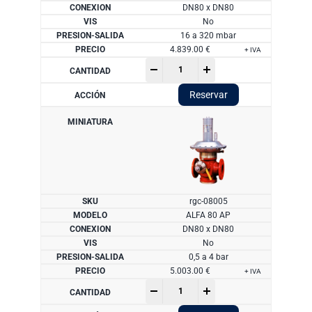
DN80 x DN80
No
16 a 320 mbar
4.839.00
€
+ IVA
Regulador
-
+
serie
ALFA
Reservar
80
cantidad
rgc-08005
ALFA 80 AP
DN80 x DN80
No
0,5 a 4 bar
5.003.00
€
+ IVA
Regulador
-
+
serie
ALFA