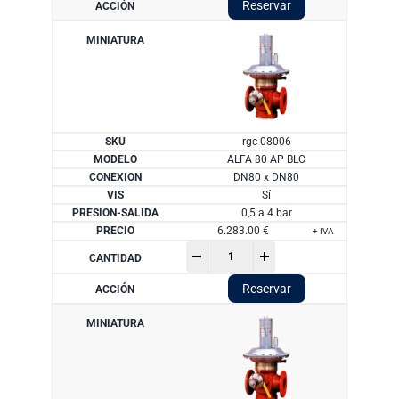
Reservar
80
cantidad
rgc-08006
ALFA 80 AP BLC
DN80 x DN80
Sí
0,5 a 4 bar
6.283.00
€
+ IVA
Regulador
-
+
serie
ALFA
Reservar
80
cantidad