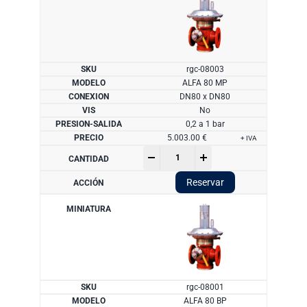
rgc-08003
ALFA 80 MP
DN80 x DN80
No
0,2 a 1 bar
5.003.00
€
+ IVA
Regulador
-
+
serie
ALFA
Reservar
80
cantidad
rgc-08001
ALFA 80 BP