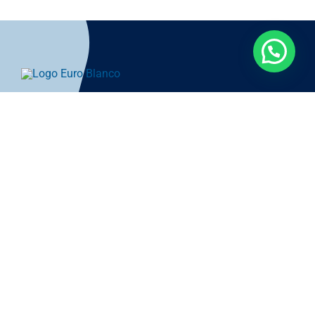
hasta
1.089.00 €
Avisos Legales
Condiciones Generales de
Venta
Política de Privacidad
Términos y Condiciones
Política de Cookies (UE)
Formas de Envío y Pago
© Reservados todos los derechos • euro-cobil 2026