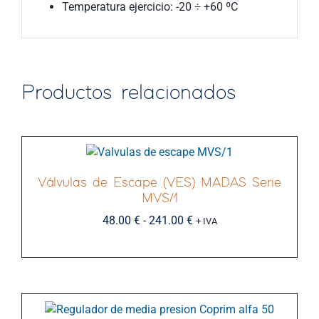
Temperatura ejercicio: -20 ÷ +60 ºC
Productos relacionados
Válvulas de Escape (VES) MADAS Serie
MVS/1
Rango
48.00
€
-
241.00
€
+ IVA
de
precios:
desde