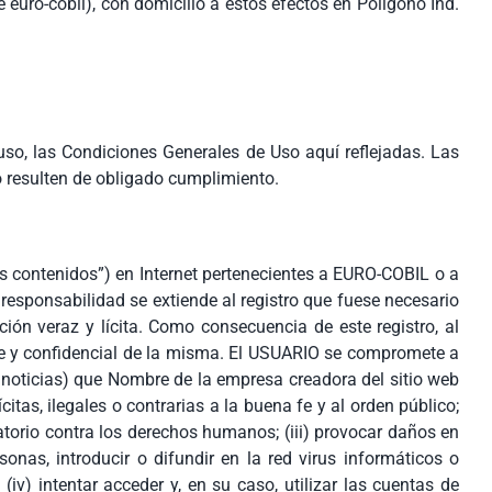
euro-cobil), con domicilio a estos efectos en Poligono Ind.
so, las Condiciones Generales de Uso aquí reflejadas. Las
 resulten de obligado cumplimiento.
 contenidos”) en Internet pertenecientes a EURO-COBIL o a
responsabilidad se extiende al registro que fuese necesario
ón veraz y lícita. Como consecuencia de este registro, al
e y confidencial de la misma. El USUARIO se compromete a
 noticias) que Nombre de la empresa creadora del sitio web
citas, ilegales o contrarias a la buena fe y al orden público;
tatorio contra los derechos humanos; (iii) provocar daños en
nas, introducir o difundir en la red virus informáticos o
v) intentar acceder y, en su caso, utilizar las cuentas de