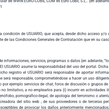
titular de WWW.EURO-COBIL.COM es Euro Cobil, S.L.. (en adelante 
51
la condición de USUARIO, que acepta, desde dicho acceso y/o u
e de las Condiciones Generales de Contratación que en su caso
nformaciones, servicios, programas o datos (en adelante, “los
El USUARIO asume la responsabilidad del uso del portal. Dicha 
icho registro el USUARIO será responsable de aportar informaci
ue será responsable, comprometiéndose a hacer un uso diligent
 por ejemplo servicios de chat, foros de discusión o grupos de
no limitativo, a no emplearlos para (i) incurrir en actividades ilí
xenófobo, pornográfico-ilegal, de apología del terrorismo o aten
readora del sitio web , de sus proveedores o de terceras perso
sceptibles de provocar los daños anteriormente mencionados; (i