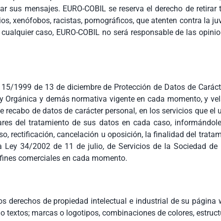
lar sus mensajes. EURO-COBIL se reserva el derecho de retirar
os, xenófobos, racistas, pornográficos, que atenten contra la juv
 cualquier caso, EURO-COBIL no será responsable de las opinione
 15/1999 de 13 de diciembre de Protección de Datos de Caráct
ey Orgánica y demás normativa vigente en cada momento, y vela
de recabo de datos de carácter personal, en los servicios que el
ares del tratamiento de sus datos en cada caso, informándole 
so, rectificación, cancelación u oposición, la finalidad del trat
ey 34/2002 de 11 de julio, de Servicios de la Sociedad de la 
n fines comerciales en cada momento.
los derechos de propiedad intelectual e industrial de su págin
e o textos; marcas o logotipos, combinaciones de colores, estru