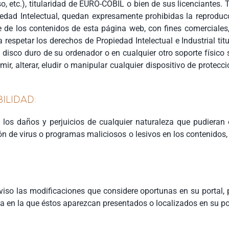
 etc.), titularidad de EURO-COBIL o bien de sus licenciantes. 
iedad Intelectual, quedan expresamente prohibidas la reproducc
e de los contenidos de esta página web, con fines comerciales, 
spetar los derechos de Propiedad Intelectual e Industrial tit
el disco duro de su ordenador o en cualquier otro soporte físic
r, alterar, eludir o manipular cualquier dispositivo de protecc
ILIDAD:
os daños y perjuicios de cualquier naturaleza que pudieran oc
isión de virus o programas maliciosos o lesivos en los contenido
viso las modificaciones que considere oportunas en su portal, 
a en la que éstos aparezcan presentados o localizados en su po