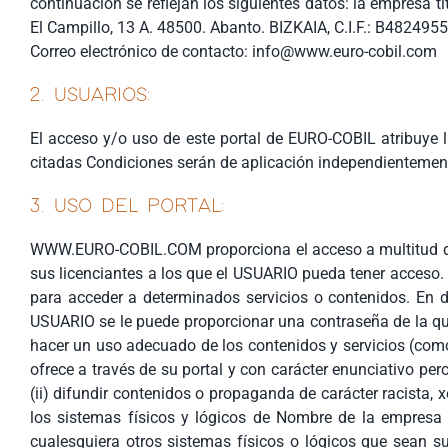
continuación se reflejan los siguientes datos: la empresa 
El Campillo, 13 A. 48500. Abanto. BIZKAIA, C.I.F.: B482495
Correo electrónico de contacto: info@www.euro-cobil.com
2. USUARIOS:
El acceso y/o uso de este portal de EURO-COBIL atribuye 
citadas Condiciones serán de aplicación independientement
3. USO DEL PORTAL:
WWW.EURO-COBIL.COM proporciona el acceso a multitud de i
sus licenciantes a los que el USUARIO pueda tener acceso. 
para acceder a determinados servicios o contenidos. En d
USUARIO se le puede proporcionar una contraseña de la q
hacer un uso adecuado de los contenidos y servicios (como
ofrece a través de su portal y con carácter enunciativo pero 
(ii) difundir contenidos o propaganda de carácter racista, 
los sistemas físicos y lógicos de Nombre de la empresa c
cualesquiera otros sistemas físicos o lógicos que sean su