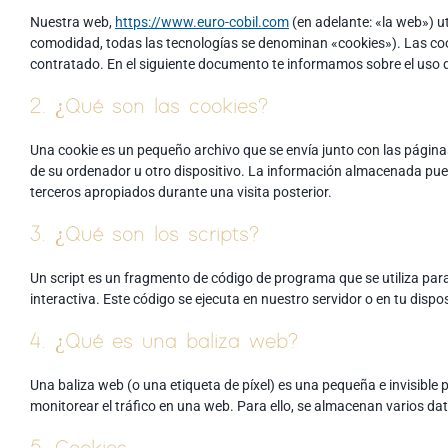
Nuestra web,
https://www.euro-cobil.com
(en adelante: «la web») u
comodidad, todas las tecnologías se denominan «cookies»). Las co
contratado. En el siguiente documento te informamos sobre el uso 
2. ¿Qué son las cookies?
Una cookie es un pequeño archivo que se envía junto con las págin
de su ordenador u otro dispositivo. La información almacenada pued
terceros apropiados durante una visita posterior.
3. ¿Qué son los scripts?
Un script es un fragmento de código de programa que se utiliza pa
interactiva. Este código se ejecuta en nuestro servidor o en tu dispos
4. ¿Qué es una baliza web?
Una baliza web (o una etiqueta de píxel) es una pequeña e invisible 
monitorear el tráfico en una web. Para ello, se almacenan varios d