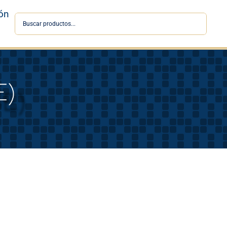
ón
E)