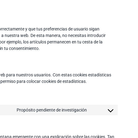
rrectamente y que tus preferencias de usuario sigan
ta a nuestra web. De esta manera, no necesitas introducir
or ejemplo, los artículos permanecen en tu cesta de la
n tu consentimiento.
 web para nuestros usuarios. Con estas cookies estadísticas
permiso para colocar cookies de estadísticas.
Propósito pendiente de investigación
Consent
to
service
varios
ntana emergente con una explicación sobre las cookies. Tan