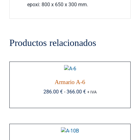
epoxi: 800 x 650 x 300 mm.
Productos relacionados
Armario A-6
Rango
286.00
€
-
366.00
€
+ IVA
de
precios:
desde