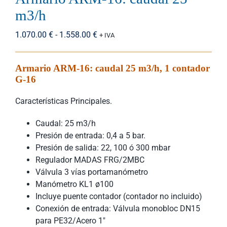
m3/h
Rango
1.070.00
€
-
1.558.00
€
+ IVA
de
precios:
Armario ARM-16: caudal 25 m3/h, 1 contador
desde
G-16
1.070.00 €
hasta
Características Principales.
1.558.00 €
Caudal: 25 m3/h
Presión de entrada: 0,4 a 5 bar.
Presión de salida: 22, 100 ó 300 mbar
Regulador MADAS FRG/2MBC
Válvula 3 vías portamanómetro
Manómetro KL1 ø100
Incluye puente contador (contador no incluido)
Conexión de entrada: Válvula monobloc DN15
para PE32/Acero 1″