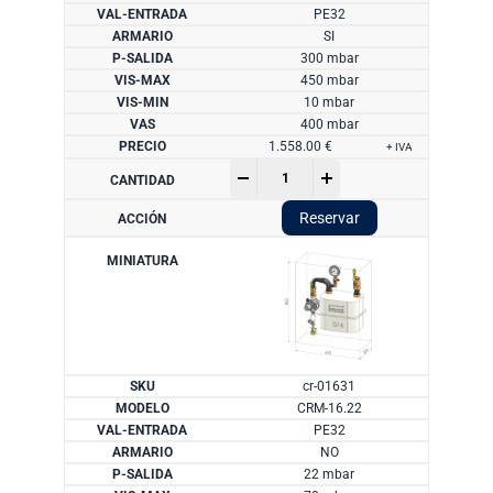
PE32
SI
300 mbar
450 mbar
10 mbar
400 mbar
1.558.00
€
+ IVA
Armario
-
+
ARM-
16:
Reservar
caudal
25
m3/h
cantidad
cr-01631
CRM-16.22
PE32
NO
22 mbar