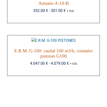
286.00 €
Armario A-10-B
Rango
352.00
€
-
501.00
€
hasta
+ IVA
de
366.00 €
precios:
desde
352.00 €
E.R.M. G-100: caudal 160 m3/h, contador
pistones G100
hasta
Rango
4.047.00
€
-
4.079.00
€
+ IVA
501.00 €
de
precios:
desde
4.047.00 €