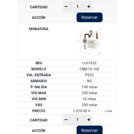
Armario
-
+
ARM-
16:
Reservar
caudal
25
m3/h
cantidad
cr-01632
CRM-16.100
PE32
NO
100 mbar
250 mbar
10 mbar
200 mbar
1.070.00
€
+ IVA
Armario
-
+
ARM-
16:
Reservar
caudal