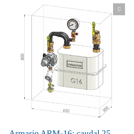
Armario ARM-16: caudal 25