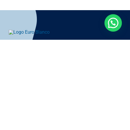
hasta
4.079.00 €
Avisos Legales
Condiciones Generales de
Venta
Política de Privacidad
Términos y Condiciones
Política de Cookies (UE)
Formas de Envío y Pago
© Reservados todos los derechos • euro-cobil 2026