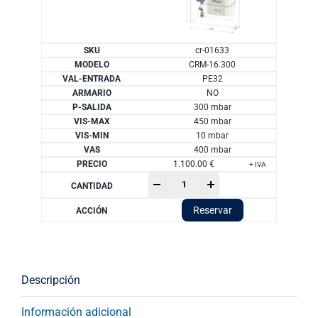
cr-01633
CRM-16.300
PE32
NO
300 mbar
450 mbar
10 mbar
400 mbar
1.100.00
€
+ IVA
Armario
-
+
ARM-
16:
Reservar
caudal
25
m3/h
cantidad
Descripción
Información adicional