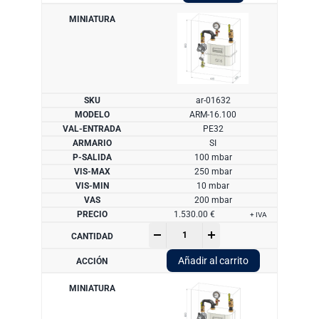
25
m3/h
cantidad
ar-01632
ARM-16.100
PE32
SI
100 mbar
250 mbar
10 mbar
200 mbar
1.530.00
€
+ IVA
Armario
-
+
ARM-
16:
Añadir al carrito
caudal
25
m3/h
cantidad